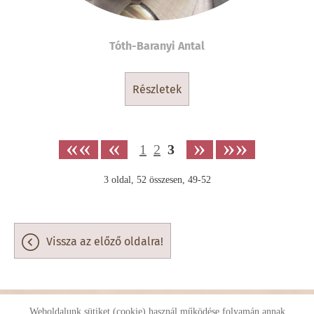
Tóth-Baranyi Antal
részletek
««
«
»
»»
1
2
3
3
oldal,
52
összesen,
49-52
vissza az előző oldalra!
Weboldalunk sütiket (cookie) használ működése folyamán annak