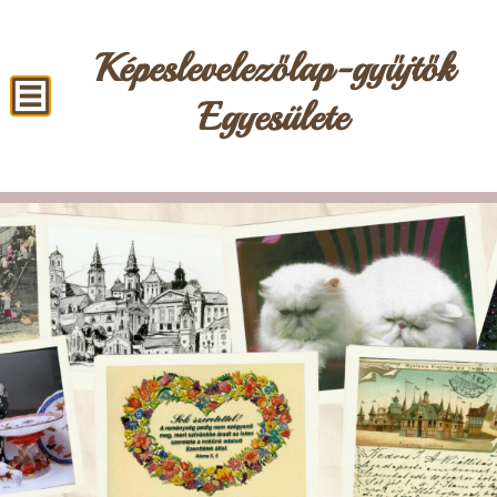
Képeslevelezőlap-gyűjtők
Egyesülete