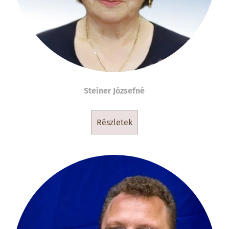
Steiner Józsefné
részletek