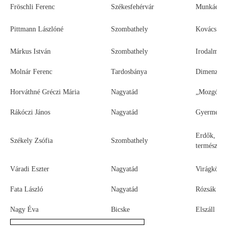
Fröschli Ferenc
Székesfehérvár
Munkácsy 
Pittmann Lászlóné
Szombathely
Kovács Mar
Márkus István
Szombathely
Irodalmunk
Molnár Ferenc
Tardosbánya
Dimenziós
Horváthné Gréczi Mária
Nagyatád
„Mozgó Vi
Rákóczi János
Nagyatád
Gyermeke
Erdők, mez
Székely Zsófia
Szombathely
természeti 
Váradi Eszter
Nagyatád
Virágkötés
Fata László
Nagyatád
Rózsák
Nagy Éva
Bicske
Elszáll a s