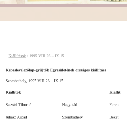
1995.VIII.26 – IX.15.
Kiállítások
/
1995.VIII.26 – IX.15.
Képeslevelezőlap-gyűjtők Egyesületének országos kiállítása
Szombathely, 1995.VIII.26 – IX.15.
Kiállítók
Kiállítási
Sasvári Tiborné
Nagyatád
Ferenc Józs
Juhász Árpád
Szombathely
Békét, ne 