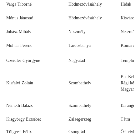
Varga Tiborné
Hódmezővásárhely
Hidak
Mónus Jánosné
Hódmezővásárhely
Kisvárosai
Juhász Mihály
Neszmély
Neszmély 
Molnár Ferenc
Tardosbánya
Komárom-E
Gzeidler Györgyné
Nagyatád
Templomok
Bp. Keleti
Kisfalvi Zoltán
Szombathely
Régi képek
Magyarors
Németh Balázs
Szombathely
Barangolás
Kisgyörgy Erzsébet
Zalaegerszeg
Tátra
Tölgyesi Félix
Csongrád
Ősi civili