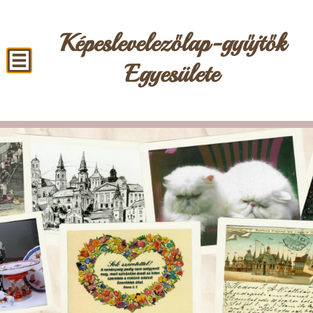
Képeslevelezőlap-gyűjtők
Egyesülete