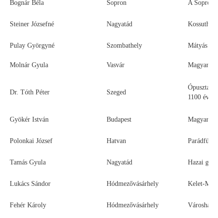
Bognár Béla
Sopron
A Soproni 
Steiner Józsefné
Nagyatád
Kossuth La
Pulay Györgyné
Szombathely
Mátyás Kir
Molnár Gyula
Vasvár
Magyarors
Ópusztasz
Dr. Tóth Péter
Szeged
1100 éves 
Gyökér István
Budapest
Magyarors
Polonkai József
Hatvan
Parádfürdő
Tamás Gyula
Nagyatád
Hazai gyóg
Lukács Sándor
Hódmezővásárhely
Kelet-Magy
Fehér Károly
Hódmezővásárhely
Városházá