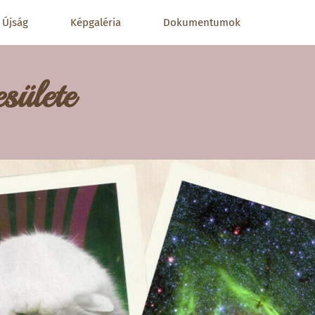
Újság
Képgaléria
Dokumentumok
sülete