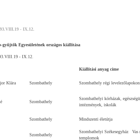
19 - IX.12.
93.VIII.19 - IX.12.
-gyűjtők Egyesületének országos kiállítása
3.VIII.19 - IX.12.
Kiállítási anyag címe
jor Klára
Szombathely
Szombathely régi levelezőlapokon
Szombathelyi kórházak, egészségü
né
Szombathely
intézmények, iskolák
Szombathely
Mindszenti életútja
Szombathelyi Székesegyház Vas 
Szombathely
templomok