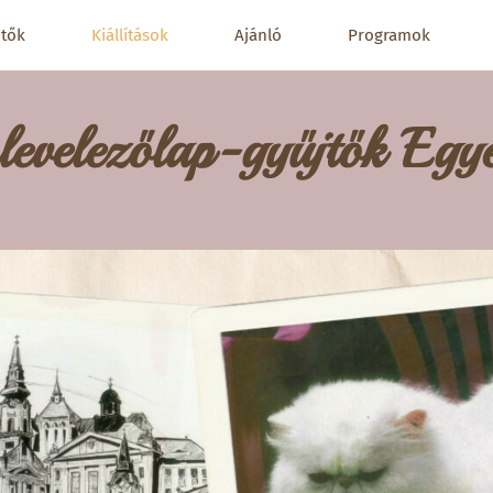
jtők
Kiállítások
Ajánló
Programok
levelezőlap-gyűjtők Egye