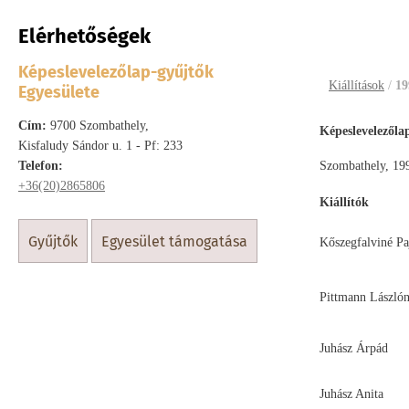
Elérhetőségek
1993.VIII.
Képeslevelezőlap-gyűjtők
Kiállítások
/
19
Egyesülete
Cím:
9700 Szombathely,
Képeslevelezőlap
Kisfaludy Sándor u. 1 - Pf: 233
Telefon:
Szombathely, 199
+36(20)2865806
Kiállítók
gyűjtők
egyesület támogatása
Kőszegfalviné Pa
Pittmann László
Juhász Árpád
Juhász Anita