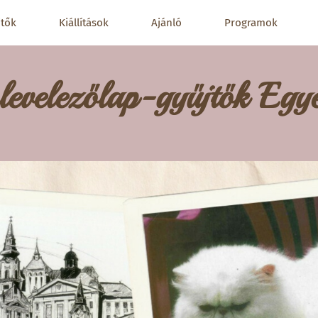
jtők
Kiállítások
Ajánló
Programok
levelezőlap-gyűjtők Egye