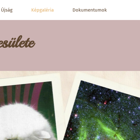
Újság
Képgaléria
Dokumentumok
sülete