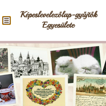
Képeslevelezőlap-gyűjtők
Egyesülete