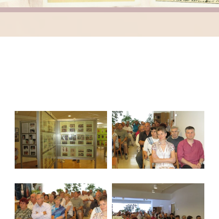
Képeslevelezőlap-gyűjtők 2015.évi
kiállítása és találkozója