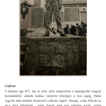
Csákvár
A hármas egy W.L lap az első, amit megvettem a legnagyobb magyar
kereskedőtől, akinek tudása, ismerete lenyűgöz a mai napig. Hálás
vagyok neki minden beszerzett csákvári lapért. Amúgy a kép felirata az
utca ahol felnőttem , ezért fogott meg egy véletlen során, szinte