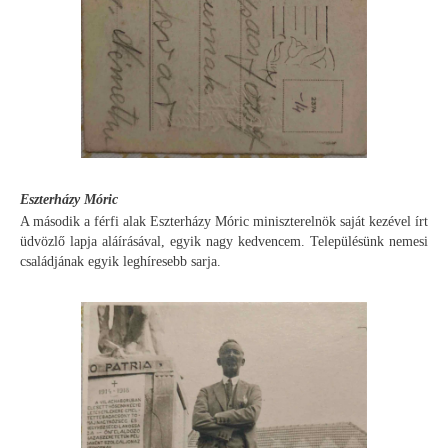
Eszterházy Móric
A második a férfi alak Eszterházy Móric miniszterelnök saját kezével írt
üdvözlő lapja aláírásával, egyik nagy kedvencem. Településünk nemesi
családjának egyik leghíresebb sarja.