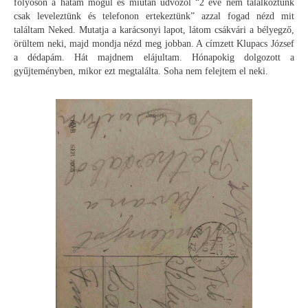
folyosón a hátam mögül és miután üdvözöl “2 éve nem találkoztunk
csak leveleztünk és telefonon ertekeztünk” azzal fogad nézd mit
találtam Neked. Mutatja a karácsonyi lapot, látom csákvári a bélyegző,
örültem neki, majd mondja nézd meg jobban. A címzett Klupacs József
a dédapám. Hát majdnem elájultam. Hónapokig dolgozott a
gyűjteményben, mikor ezt megtalálta. Soha nem felejtem el neki.