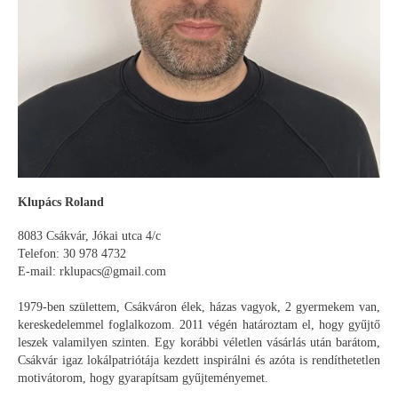
Klupács Roland
8083 Csákvár, Jókai utca 4/c
Telefon: 30 978 4732
E-mail: rklupacs@gmail.com
1979-ben születtem, Csákváron élek, házas vagyok, 2 gyermekem van,
kereskedelemmel foglalkozom. 2011 végén határoztam el, hogy gyűjtő
leszek valamilyen szinten. Egy korábbi véletlen vásárlás után barátom,
Csákvár igaz lokálpatriótája kezdett inspirálni és azóta is rendíthetetlen
motivátorom, hogy gyarapítsam gyűjteményemet.