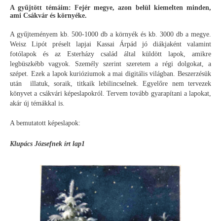
A gyűjtött témáim: Fejér megye, azon belül kiemelten minden,
ami Csákvár és környéke.
A gyűjteményem kb. 500-1000 db a környék és kb. 3000 db a megye.
Weisz Lipót préselt lapjai Kassai Árpád jó diákjaként valamint
fotólapok és az Esterházy család által küldött lapok, amikre
legbüszkébb vagyok. Személy szerint szeretem a régi dolgokat, a
szépet. Ezek a lapok kurióziumok a mai digitális világban. Beszerzésük
után illatuk, soraik, titkaik lebilincselnek. Egyelőre nem tervezek
könyvet a csákvári képeslapokról. Tervem tovább gyarapítani a lapokat,
akár új témákkal is.
A bemutatott képeslapok:
Klupács Józsefnek írt lap1