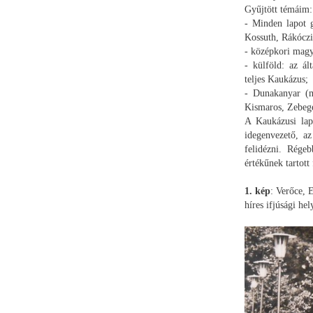
Gyűjtött témáim:
- Minden lapot 
Kossuth, Rákóczi
- középkori magya
- külföld: az ál
teljes Kaukázus;
- Dunakanyar (mi
Kismaros, Zebeg
A Kaukázusi lap
idegenvezető, az
felidézni. Rége
értékűnek tartott
1. kép
: Verőce, 
híres ifjúsági he