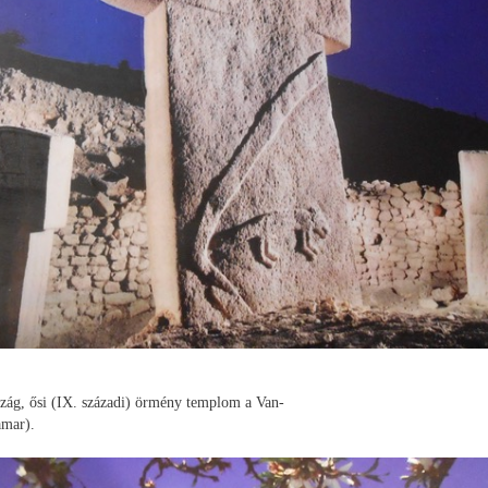
ág, ősi (IX. századi) örmény templom a Van-
amar).