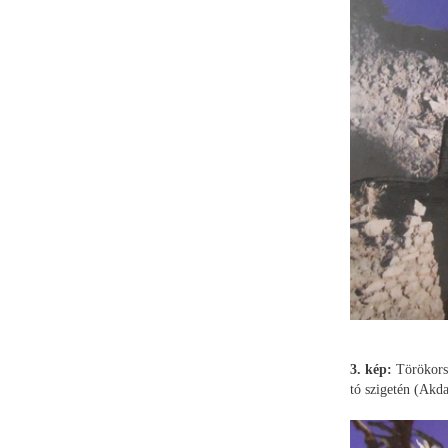
3. kép:
Törökorsz
tó szigetén (Akd