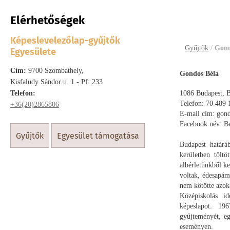
Elérhetőségek
Gondos 
Képeslevelezőlap-gyűjtők
Gyűjtők
/
Gond
Egyesülete
Cím:
9700 Szombathely,
Gondos Béla
Kisfaludy Sándor u. 1 - Pf: 233
Telefon:
1086 Budapest, B
Telefon: 70 489 
+36(20)2865806
E-mail cím: gon
Facebook név: B
gyűjtők
egyesület támogatása
Budapest határá
kerületben töltö
albérletünkből k
voltak, édesapám
nem kötötte azok
Középiskolás i
képeslapot. 19
gyűjteményét, eg
eseményen.