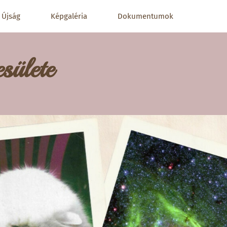
Újság
Képgaléria
Dokumentumok
sülete