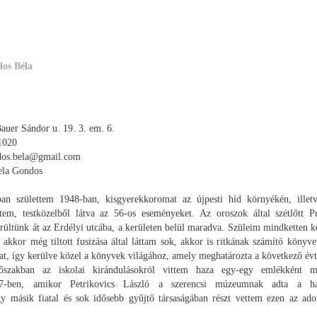
Béla
os Béla
auer Sándor u. 19. 3. em. 6.
1020
dos.bela@gmail.com
ela Gondos
ban születtem 1948-ban, kisgyerekkoromat az újpesti híd környékén, illet
ttem, testközelből látva az 56-os eseményeket. Az oroszok által szétlőtt Pr
erültünk át az Erdélyi utcába, a kerületen belül maradva. Szüleim mindketten 
 akkor még tiltott fusizása által láttam sok, akkor is ritkának számító könyve
at, így kerülve közel a könyvek világához, amely meghatározta a következő évt
dőszakban az iskolai kirándulásokról vittem haza egy-egy emlékként me
67-ben, amikor Petrikovics László a szerencsi múzeumnak adta a hat
y másik fiatal és sok idősebb gyűjtő társaságában részt vettem ezen az ad