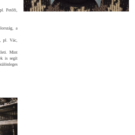
l. Petőfi,
lország, a
, pl. Vác,
leti. Mint
k is segít
különleges