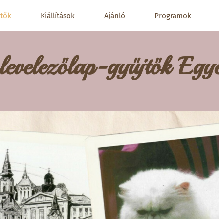
jtők
Kiállítások
Ajánló
Programok
levelezőlap-gyűjtők Egye