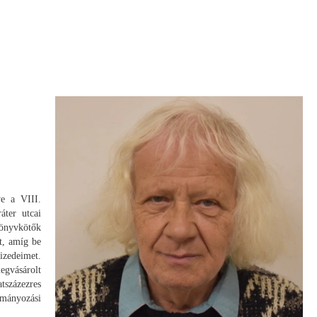
ve a VIII.
áter utcai
könyvkötők
t, amíg be
izedeimet.
gvásárolt
százezres
ományozási