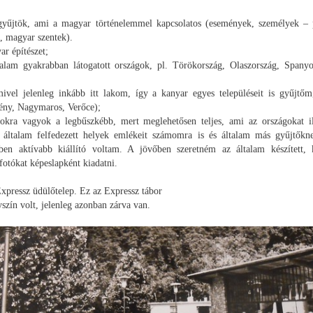
gyűjtök, ami a magyar történelemmel kapcsolatos (események, személyek – p
, magyar szentek).
r építészet;
talam gyakrabban látogatott országok, pl. Törökország, Olaszország, Spanyo
vel jelenleg inkább itt lakom, így a kanyar egyes településeit is gyűjtőm
ény, Nagymaros, Verőce);
okra vagyok a legbűszkébb, mert meglehetősen teljes, ami az országokat il
 általam felfedezett helyek emlékeit számomra is és általam más gyűjtőkne
bben aktívabb kiállító voltam. A jövőben szeretném az általam készített, 
 fotókat képeslapként kiadatni.
Expressz üdülőtelep. Ez az Expressz tábor
lyszín volt, jelenleg azonban zárva van.