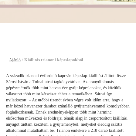
Kiállitás trianoni képeslapokból
Ajánló
/
Kiállitás trianoni képeslapokból
A századik trianoni évforduló kapcsán képeslap-kiállítást állított össze
Sárosi István a Tolnai utcai tagkönyvtárban. Az aranydiplomás
gépészmérnök több mint hatvan éve gyűjt képeslapokat, és közülük
választott több mint kétszázat ehhez a tematikához. Sárosi így
nyilatkozott: – Az utóbbi tizenöt évben végre volt időm arra, hogy a
már közel hatvanezer darabot számláló gyűjteményemmel komolyabban
foglalkozhassak. Ennek eredményeképpen több mint harminc,
elsősorban művészeti és földrajzi témák alapján csoportosított kiállítási
anyagot tudtam készíteni a gyűjteményből, melyeket eleddig száztíz
alkalommal mutathattam be. Trianon emlékére a 218 darab kiállított