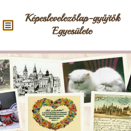
Képeslevelezőlap-gyűjtők
Egyesülete