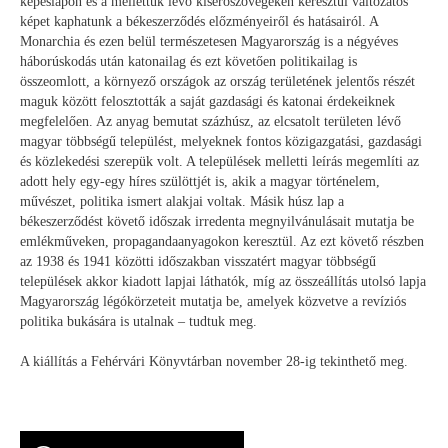
képeslapon és a mellettük lévő kísérőszövegeken keresztül változatos
képet kaphatunk a békeszerződés előzményeiről és hatásairól. A
Monarchia és ezen belül természetesen Magyarország is a négyéves
háborúskodás után katonailag és ezt követően politikailag is
összeomlott, a környező országok az ország területének jelentős részét
maguk között felosztották a saját gazdasági és katonai érdekeiknek
megfelelően. Az anyag bemutat százhúsz, az elcsatolt területen lévő
magyar többségű települést, melyeknek fontos közigazgatási, gazdasági
és közlekedési szerepük volt. A települések melletti leírás megemlíti az
adott hely egy-egy híres szülöttjét is, akik a magyar történelem,
művészet, politika ismert alakjai voltak. Másik húsz lap a
békeszerződést követő időszak irredenta megnyilvánulásait mutatja be
emlékműveken, propagandaanyagokon keresztül. Az ezt követő részben
az 1938 és 1941 közötti időszakban visszatért magyar többségű
települések akkor kiadott lapjai láthatók, míg az összeállítás utolsó lapja
Magyarország légókörzeteit mutatja be, amelyek közvetve a revíziós
politika bukására is utalnak – tudtuk meg.
A kiállítás a Fehérvári Könyvtárban november 28-ig tekinthető meg.