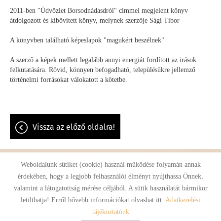
2011-ben "Üdvözlet Borsodnádasdról" cimmel megjelent könyv
átdolgozott és kibővitett könyv, melynek szerzője Sági Tibor
A könyvben található képeslapok "magukért beszélnek"
A szerző a képek mellett legalább annyi energiát fordított az irások
felkutatására. Rövid, könnyen befogadható, településükre jellemző
történelmi forrásokat válokatott a kötetbe.
vissza az előző oldalra!
Weboldalunk sütiket (cookie) használ működése folyamán annak
érdekében, hogy a legjobb felhasználói élményt nyújthassa Önnek,
Oldal információk
Adatkezelési tájékoztató
Impresszum
valamint a látogatottság mérése céljából. A sütik használatát bármikor
letilthatja! Erről bővebb információkat olvashat itt:
Adatkezelési
© 2026 - Minden jog fenntartva
tájékoztatónk