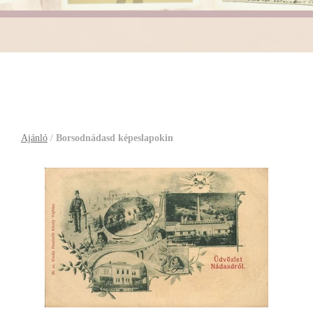
Borsodnádasd képeslapokin
Ajánló
/
Borsodnádasd képeslapokin