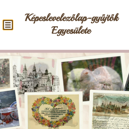
Képeslevelezőlap-gyűjtők
Egyesülete