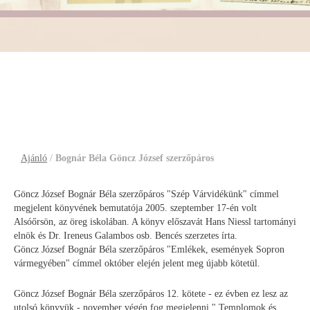
Bognár Béla Göncz József
szerzőpáros
Ajánló
/
Bognár Béla Göncz József szerzőpáros
Göncz József Bognár Béla szerzőpáros "Szép Várvidékünk" címmel
megjelent könyvének bemutatója 2005. szeptember 17-én volt
Alsóőrsön, az öreg iskolában. A könyv előszavát Hans Niessl tartományi
elnök és Dr. Ireneus Galambos osb. Bencés szerzetes írta.
Göncz József Bognár Béla szerzőpáros "Emlékek, események Sopron
vármegyében" címmel október elején jelent meg újabb kötetül.
Göncz József Bognár Béla szerzőpáros 12. kötete - ez évben ez lesz az
utolsó könyvük - november végén fog megjelenni " Templomok és