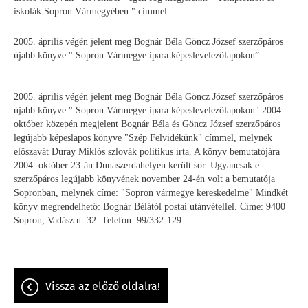
iskolák Sopron Vármegyében " címmel .
2005. április végén jelent meg Bognár Béla Göncz József szerzőpáros
újabb könyve " Sopron Vármegye ipara képeslevelezőlapokon”.
2005. április végén jelent meg Bognár Béla Göncz József szerzőpáros
újabb könyve " Sopron Vármegye ipara képeslevelezőlapokon".2004.
október közepén megjelent Bognár Béla és Göncz József szerzőpáros
legújabb képeslapos könyve "Szép Felvidékünk" címmel, melynek
előszavát Duray Miklós szlovák politikus írta. A könyv bemutatójára
2004. október 23-án Dunaszerdahelyen került sor. Ugyancsak e
szerzőpáros legújabb könyvének november 24-én volt a bemutatója
Sopronban, melynek címe: "Sopron vármegye kereskedelme" Mindkét
könyv megrendelhető: Bognár Bélától postai utánvétellel. Címe: 9400
Sopron, Vadász u. 32. Telefon: 99/332-129
vissza az előző oldalra!