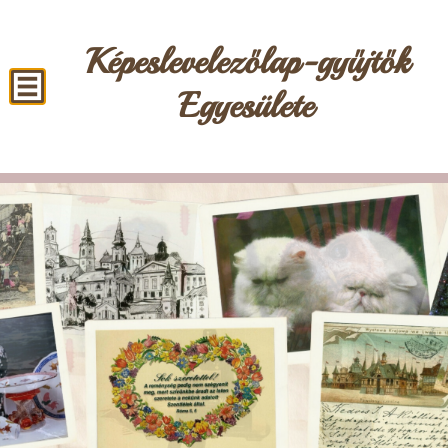
Képeslevelezőlap-gyűjtők
Egyesülete