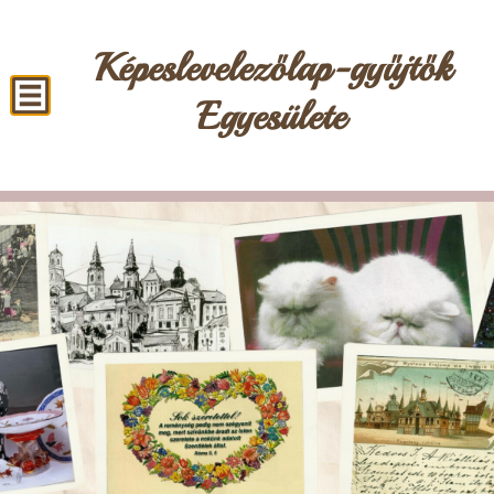
Képeslevelezőlap-gyűjtők
Egyesülete