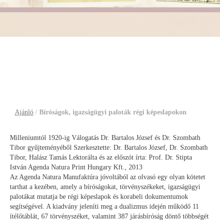
Bíróságok, igazságügyi paloták
régi képeslapokon
Ajánló
/
Bíróságok, igazságügyi paloták régi képeslapokon
Milleniumtól 1920-ig Válogatás Dr. Bartalos József és Dr. Szombath
Tibor gyűjteményéből Szerkesztette: Dr. Bartalos József, Dr. Szombath
Tibor, Halász Tamás Lektorálta és az előszót írta: Prof. Dr. Stipta
István Agenda Natura Print Hungary Kft., 2013
Az Agenda Natura Manufaktúra jóvoltából az olvasó egy olyan kötetet
tarthat a kezében, amely a bíróságokat, törvényszékeket, igazságügyi
palotákat mutatja be régi képeslapok és korabeli dokumentumok
segítségével. A kiadvány jeleníti meg a dualizmus idején működő 11
ítélőtáblát, 67 törvényszéket, valamint 387 járásbíróság döntő többségét